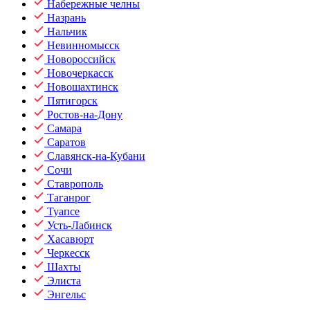
Набережные челны
Назрань
Нальчик
Невинномысск
Новороссийск
Новочеркасск
Новошахтинск
Пятигорск
Ростов-на-Дону
Самара
Саратов
Славянск-на-Кубани
Сочи
Ставрополь
Таганрог
Туапсе
Усть-Лабинск
Хасавюрт
Черкесск
Шахты
Элиста
Энгельс