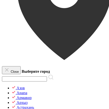
Выберите город
Close
Азов
Анапа
Армавир
Архыз
Астрахань