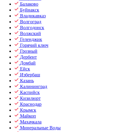
Балаково
Буйнакск
Владикавказ
Волгоград
Волгодонск
Волжский
Геленджик
Горячий ключ
Грозный
Дербент
Домбай
Ейск
Избербаш
Казань
Калининград
Каспийск
Кизилюрт
Краснодар
Крымск
Майкоп
Махачкала
Минеральные Воды