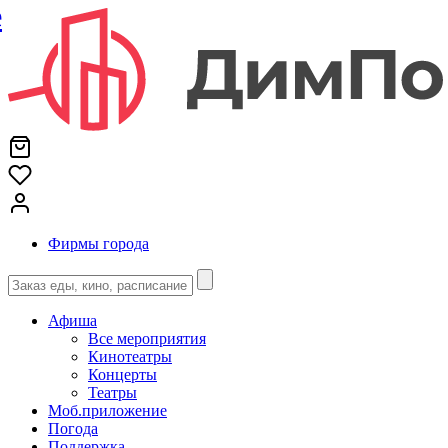
е
Фирмы города
Афиша
Все мероприятия
Кинотеатры
Концерты
Театры
Моб.приложение
Погода
Поддержка