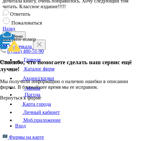
дочитала книгу, очень понравилось. Хочу следующий том
читать. Классное издание!!!!!
Ответить
Пожаловаться
Назад
Меню
Выберите номер
Махачкала
8 (928) 480-51-90
Главная
Спасибо, что помогаете сделать наш сервис ещё
Отменить
лучше!
Каталог фирм
Акции/скидки
Мы получили информацию о наличии ошибки в описании
фирмы. В ближайшее время мы ее исправим.
Афиша
Погода
Вернуться к фирме
Карта города
Личный кабинет
Моб.приложение
Вход
Фирмы на карте