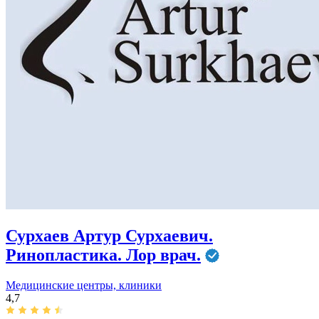
Сурхаев Артур Сурхаевич.
Ринопластика. Лор врач.
Медицинские центры, клиники
4,7