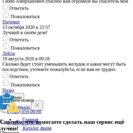
Габиб Амирханович спасибо вам огромное вы спаситель мой
Ответить
Пожаловаться
Патимат
13 октября 2020 в 21:57
Лучший в своём деле!
Ответить
Пожаловаться
Лейла
19 августа 2020 в 09:18
Сколько будет стоит уменьшить желудок и какие могут быть
последствия, уточните пожалуйста, если вам не трудно.
Ответить
Пожаловаться
Назад
Меню
Выберите номер
Махачкала
8 (928) 059-00-00
Главная
Спасибо, что помогаете сделать наш сервис ещё
8 (928) 906-90-00
лучше!
Каталог фирм
Отменить