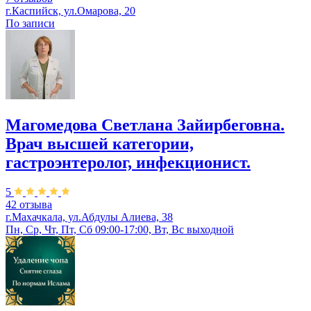
г.Каспийск, ул.Омарова, 20
По записи
Магомедова Светлана Зайирбеговна.
Врач высшей категории,
гастроэнтеролог, инфекционист.
5
42 отзыва
г.Махачкала, ул.Абдулы Алиева, 38
Пн, Ср, Чт, Пт, Сб 09:00-17:00, Вт, Вс выходной