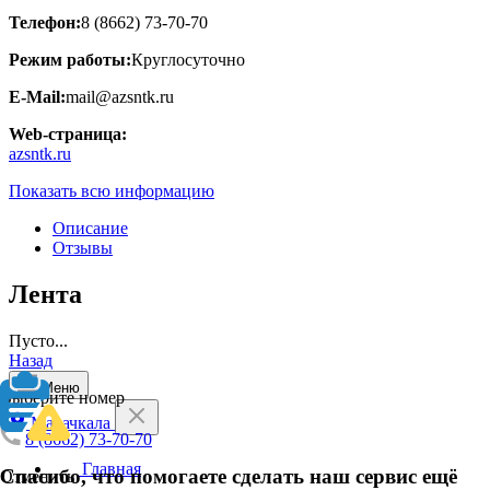
Телефон:
8 (8662) 73-70-70
Режим работы:
Круглосуточно
E-Mail:
mail@azsntk.ru
Web-страница:
azsntk.ru
Показать всю информацию
Описание
Отзывы
Лента
Пусто...
Назад
Меню
Выберите номер
Махачкала
8 (8662) 73-70-70
Главная
Спасибо, что помогаете сделать наш сервис ещё
Отменить