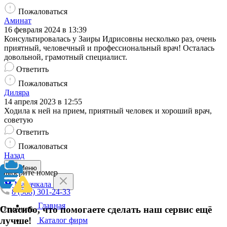
Пожаловаться
Аминат
16 февраля 2024 в 13:39
Консультировалась у Заиры Идрисовны несколько раз, очень
приятный, человечный и профессиональный врач! Осталась
довольной, грамотный специалист.
Ответить
Пожаловаться
Диляра
14 апреля 2023 в 12:55
Ходила к ней на прием, приятный человек и хороший врач,
советую
Ответить
Пожаловаться
Назад
Меню
Выберите номер
Махачкала
8 (988) 301-24-33
Главная
Спасибо, что помогаете сделать наш сервис ещё
Отменить
лучше!
Каталог фирм