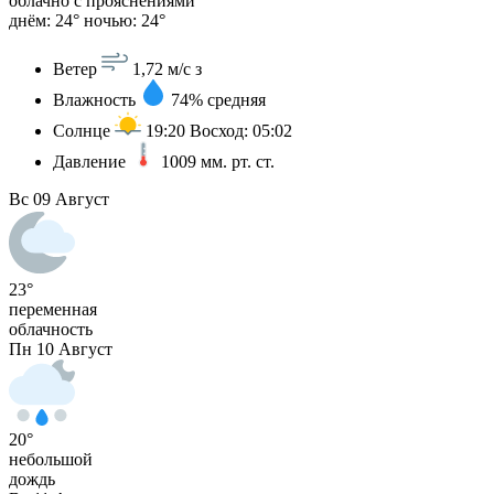
облачно с прояснениями
днём: 24°
ночью: 24°
Ветер
1,72 м/с
з
Влажность
74%
средняя
Солнце
19:20
Восход: 05:02
Давление
1009
мм. рт. ст.
Вс
09 Август
23°
переменная
облачность
Пн
10 Август
20°
небольшой
дождь