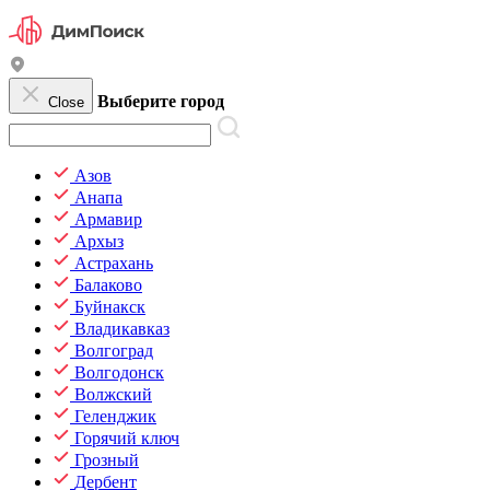
Выберите город
Close
Азов
Анапа
Армавир
Архыз
Астрахань
Балаково
Буйнакск
Владикавказ
Волгоград
Волгодонск
Волжский
Геленджик
Горячий ключ
Грозный
Дербент