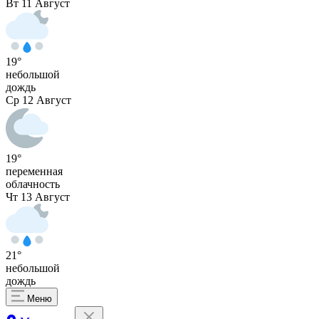
Вт
11 Август
19°
небольшой
дождь
Ср
12 Август
19°
переменная
облачность
Чт
13 Август
21°
небольшой
дождь
Меню