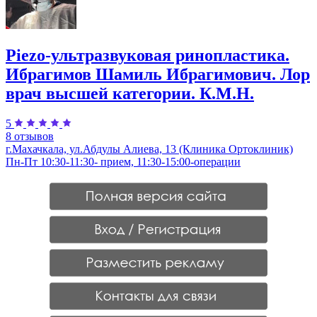
Piezo-ультразвуковая ринопластика.
Ибрагимов Шамиль Ибрагимович. Лор
врач высшей категории. К.М.Н.
5
8 отзывов
г.Махачкала, ул.Абдулы Алиева, 13 (Клиника Ортоклиник)
Пн-Пт 10:30-11:30- прием, 11:30-15:00-операции