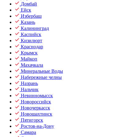
Домбай
Ейск
Избербаш
Казань
Калининград
Каспийск
Кизилюрт
Краснодар
Крымск
Майкоп
Махачкала
Минеральные Воды
Набережные челны
Назрань
Нальчик
Невинномысск
Новороссийск
Новочеркасск
Новошахтинск
Пятигорск
Ростов-на-Дону
Самара