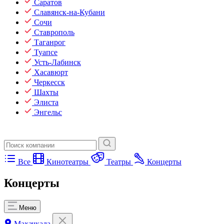
Саратов
Славянск-на-Кубани
Сочи
Ставрополь
Таганрог
Туапсе
Усть-Лабинск
Хасавюрт
Черкесск
Шахты
Элиста
Энгельс
Все
Кинотеатры
Театры
Концерты
Концерты
Меню
Махачкала