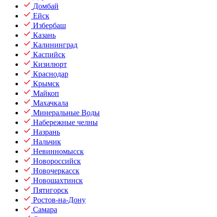
Домбай
Ейск
Избербаш
Казань
Калининград
Каспийск
Кизилюрт
Краснодар
Крымск
Майкоп
Махачкала
Минеральные Воды
Набережные челны
Назрань
Нальчик
Невинномысск
Новороссийск
Новочеркасск
Новошахтинск
Пятигорск
Ростов-на-Дону
Самара