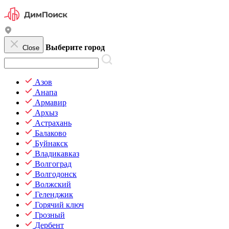
Выберите город
Close
Азов
Анапа
Армавир
Архыз
Астрахань
Балаково
Буйнакск
Владикавказ
Волгоград
Волгодонск
Волжский
Геленджик
Горячий ключ
Грозный
Дербент