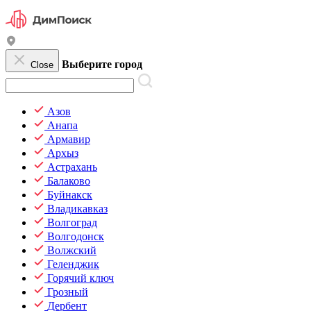
Выберите город
Close
Азов
Анапа
Армавир
Архыз
Астрахань
Балаково
Буйнакск
Владикавказ
Волгоград
Волгодонск
Волжский
Геленджик
Горячий ключ
Грозный
Дербент