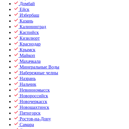
Домбай
Ейск
Избербаш
Казань
Калининград
Каспийск
Кизилюрт
Краснодар
Крымск
Майкоп
Махачкала
Минеральные Воды
Набережные челны
Назрань
Нальчик
Невинномысск
Новороссийск
Новочеркасск
Новошахтинск
Пятигорск
Ростов-на-Дону
Самара