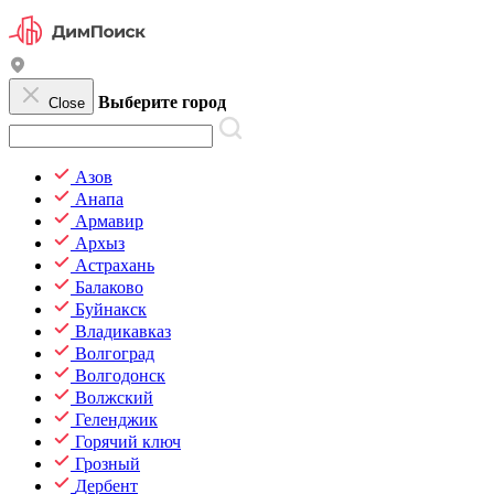
Выберите город
Close
Азов
Анапа
Армавир
Архыз
Астрахань
Балаково
Буйнакск
Владикавказ
Волгоград
Волгодонск
Волжский
Геленджик
Горячий ключ
Грозный
Дербент