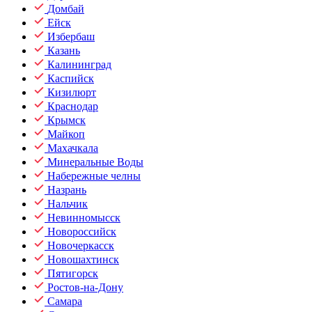
Домбай
Ейск
Избербаш
Казань
Калининград
Каспийск
Кизилюрт
Краснодар
Крымск
Майкоп
Махачкала
Минеральные Воды
Набережные челны
Назрань
Нальчик
Невинномысск
Новороссийск
Новочеркасск
Новошахтинск
Пятигорск
Ростов-на-Дону
Самара