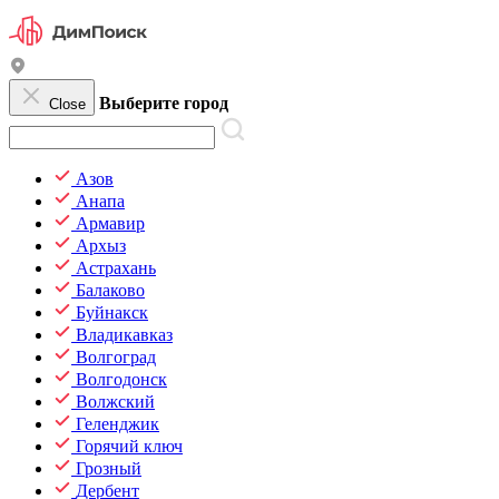
Выберите город
Close
Азов
Анапа
Армавир
Архыз
Астрахань
Балаково
Буйнакск
Владикавказ
Волгоград
Волгодонск
Волжский
Геленджик
Горячий ключ
Грозный
Дербент