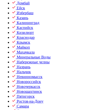
Домбай
Ейск
Избербаш
Казань
Калининград
Каспийск
Кизилюрт
Краснодар
Крымск
Майкоп
Махачкала
Минеральные Воды
Набережные челны
Назрань
Нальчик
Невинномысск
Новороссийск
Новочеркасск
Новошахтинск
Пятигорск
Ростов-на-Дону
Самара