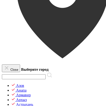
Выберите город
Close
Азов
Анапа
Армавир
Архыз
Астрахань