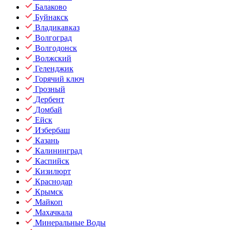
Балаково
Буйнакск
Владикавказ
Волгоград
Волгодонск
Волжский
Геленджик
Горячий ключ
Грозный
Дербент
Домбай
Ейск
Избербаш
Казань
Калининград
Каспийск
Кизилюрт
Краснодар
Крымск
Майкоп
Махачкала
Минеральные Воды