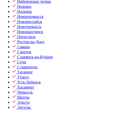
Набережные челны
Назрань
Нальчик
Невинномысск
Новороссийск
Новочеркасск
Новошахтинск
Пятигорск
Ростов-на-Дону
Самара
Саратов
Славянск-на-Кубани
Сочи
Ставрополь
Таганрог
Туапсе
Усть-Лабинск
Хасавюрт
Черкесск
Шахты
Элиста
Энгельс