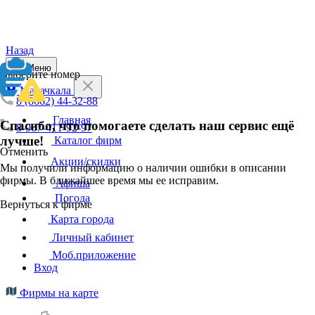
Назад
Меню
Выберите номер
Махачкала
8 (8662) 44-32-88
Главная
Спасибо, что помогаете сделать наш сервис ещё
8-967-411-92-97
лучше!
Каталог фирм
Отменить
Акции/скидки
Мы получили информацию о наличии ошибки в описании
фирмы. В ближайшее время мы ее исправим.
Афиша
Погода
Вернуться к фирме
Карта города
Личный кабинет
Моб.приложение
Вход
Фирмы на карте