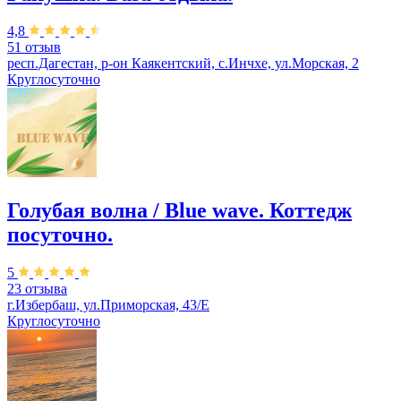
4,8
51 отзыв
респ.Дагестан, р-он Каякентский, с.Инчхе, ул.Морская, 2
Круглосуточно
Голубая волна / Blue wave. Коттедж
посуточно.
5
23 отзыва
г.Избербаш, ул.Приморская, 43/Е
Круглосуточно