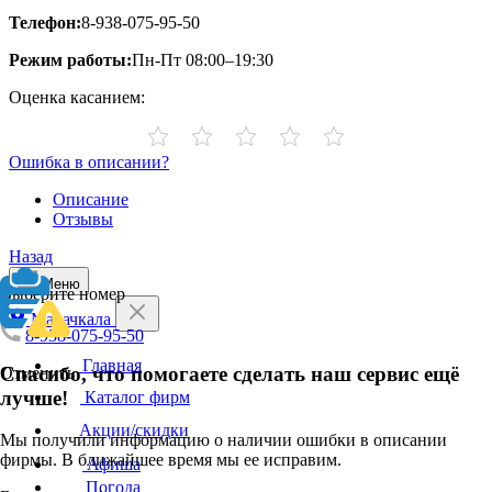
Телефон:
8-938-075-95-50
Режим работы:
Пн-Пт 08:00–19:30
Оценка касанием:
Ошибка в описании?
Описание
Отзывы
Назад
Меню
Выберите номер
Махачкала
8-938-075-95-50
Главная
Спасибо, что помогаете сделать наш сервис ещё
Отменить
лучше!
Каталог фирм
Акции/скидки
Мы получили информацию о наличии ошибки в описании
фирмы. В ближайшее время мы ее исправим.
Афиша
Погода