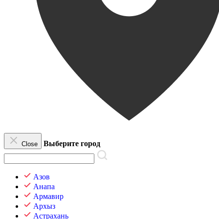
Выберите город
Close
Азов
Анапа
Армавир
Архыз
Астрахань