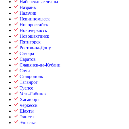
Набережные челны
Назрань
Нальчик
Невинномысск
Новороссийск
Новочеркасск
Новошахтинск
Пятигорск
Ростов-на-Дону
Самара
Саратов
Славянск-на-Кубани
Сочи
Ставрополь
Таганрог
Туапсе
Усть-Лабинск
Хасавюрт
Черкесск
Шахты
Элиста
Энгельс