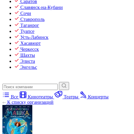
Саратов
Славянск-на-Кубани
Сочи
Ставрополь
Таганрог
Туапсе
Усть-Лабинск
Хасавюрт
Черкесск
Шахты
Элиста
Энгельс
Все
Кинотеатры
Театры
Концерты
К списку организаций