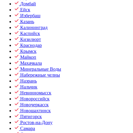
Домбай
Ейск
Избербаш
Казань
Калининград
Каспийск
Кизилюрт
Краснодар
Крымск
Майкоп
Махачкала
Минеральные Воды
Набережные челны
Назрань
Нальчик
Невинномысск
Новороссийск
Новочеркасск
Новошахтинск
Пятигорск
Ростов-на-Дону
Самара