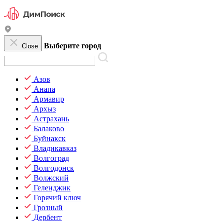
Выберите город
Close
Азов
Анапа
Армавир
Архыз
Астрахань
Балаково
Буйнакск
Владикавказ
Волгоград
Волгодонск
Волжский
Геленджик
Горячий ключ
Грозный
Дербент