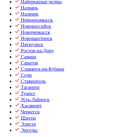
Набережные челны
Назрань
Нальчик
Невинномысск
Новороссийск
Новочеркасск
Новошахтинск
Пятигорск
Ростов-на-Дону
Самара
Саратов
Славянск-на-Кубани
Сочи
Ставрополь
Таганрог
Туапсе
Усть-Лабинск
Хасавюрт
Черкесск
Шахты
Элиста
Энгельс