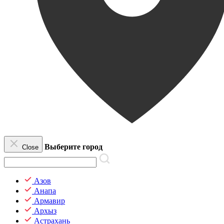
Выберите город
Close
Азов
Анапа
Армавир
Архыз
Астрахань