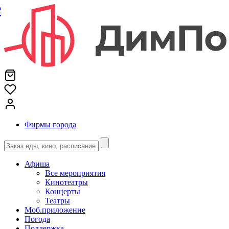
е
Фирмы города
Афиша
Все мероприятия
Кинотеатры
Концерты
Театры
Моб.приложение
Погода
Поддержка