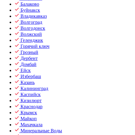
Балаково
Буйнакск
Владикавказ
Волгоград
Волгодонск
Волжский
Геленджик
Горячий ключ
Грозный
Дербент
Домбай
Ейск
Избербаш
Казань
Калининград
Каспийск
Кизилюрт
Краснодар
Крымск
Майкоп
Махачкала
Минеральные Воды