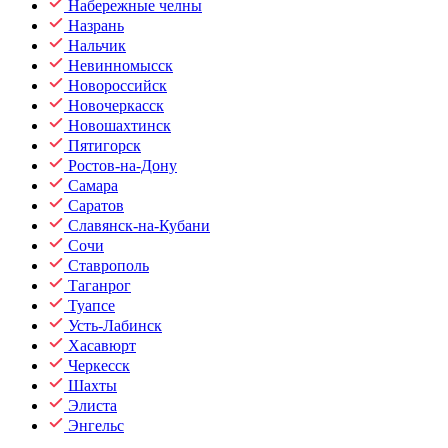
Набережные челны
Назрань
Нальчик
Невинномысск
Новороссийск
Новочеркасск
Новошахтинск
Пятигорск
Ростов-на-Дону
Самара
Саратов
Славянск-на-Кубани
Сочи
Ставрополь
Таганрог
Туапсе
Усть-Лабинск
Хасавюрт
Черкесск
Шахты
Элиста
Энгельс