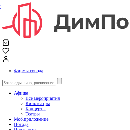
е
Фирмы города
Афиша
Все мероприятия
Кинотеатры
Концерты
Театры
Моб.приложение
Погода
Поддержка