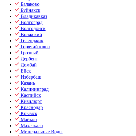
Балаково
Буйнакск
Владикавказ
Волгоград
Волгодонск
Волжский
Геленджик
Горячий ключ
Грозный
Дербент
Домбай
Ейск
Избербаш
Казань
Калининград
Каспийск
Кизилюрт
Краснодар
Крымск
Майкоп
Махачкала
Минеральные Воды