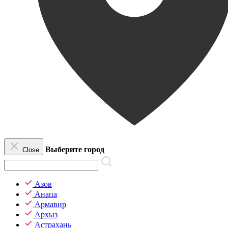
Выберите город
Close
Азов
Анапа
Армавир
Архыз
Астрахань