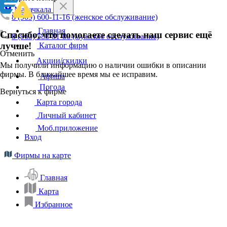
Махачкала
8 (909) 600-11-16 (женское обслуживание)
Главная
Спасибо, что помогаете сделать наш сервис ещё
8 (963) 588-81-88 (мужское обслуживание)
лучше!
Каталог фирм
Отменить
Акции/скидки
Мы получили информацию о наличии ошибки в описании
фирмы. В ближайшее время мы ее исправим.
Афиша
Погода
Вернуться к фирме
Карта города
Личный кабинет
Моб.приложение
Вход
Фирмы на карте
Главная
Карта
Избранное