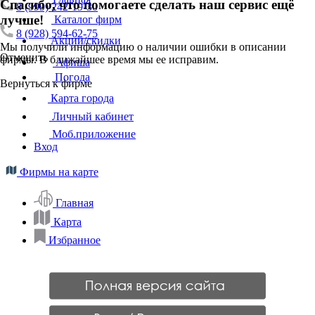
Спасибо, что помогаете сделать наш сервис ещё
8 (999) 242-19-30
лучше!
Каталог фирм
8 (928) 594-62-75
Акции/скидки
Мы получили информацию о наличии ошибки в описании
Отменить
фирмы. В ближайшее время мы ее исправим.
Афиша
Погода
Вернуться к фирме
Карта города
Личный кабинет
Моб.приложение
Вход
Фирмы на карте
Главная
Карта
Избранное