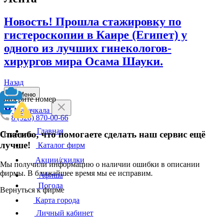
Новость! Прошла стажировку по
гистероскопии в Каире (Египет) у
одного из лучших гинекологов-
хирургов мира Осама Шауки.
Назад
Меню
Выберите номер
Махачкала
8 (928) 870-00-66
Главная
Спасибо, что помогаете сделать наш сервис ещё
Отменить
лучше!
Каталог фирм
Акции/скидки
Мы получили информацию о наличии ошибки в описании
фирмы. В ближайшее время мы ее исправим.
Афиша
Погода
Вернуться к фирме
Карта города
Личный кабинет