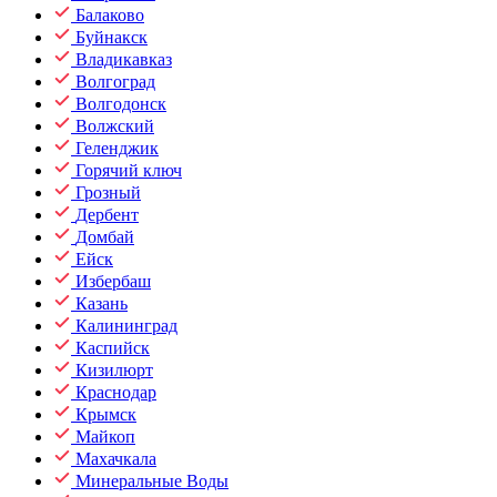
Балаково
Буйнакск
Владикавказ
Волгоград
Волгодонск
Волжский
Геленджик
Горячий ключ
Грозный
Дербент
Домбай
Ейск
Избербаш
Казань
Калининград
Каспийск
Кизилюрт
Краснодар
Крымск
Майкоп
Махачкала
Минеральные Воды