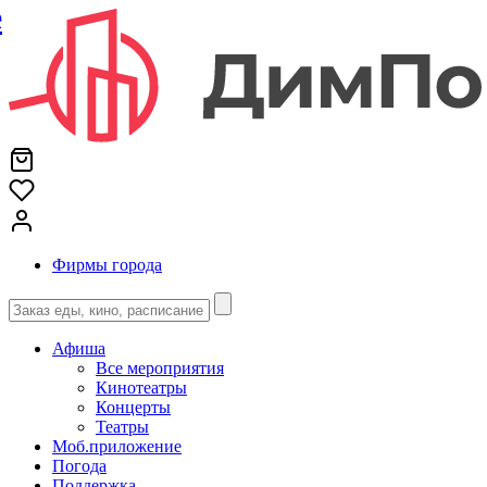
е
Фирмы города
Афиша
Все мероприятия
Кинотеатры
Концерты
Театры
Моб.приложение
Погода
Поддержка