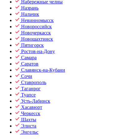
Набережные челны
Назрань
Нальчик
Невинномысск
Новороссийск
Новочеркасск
Новошахтинск
Пятигорск
Ростов-на-Дону
Самара
Саратов
Славянск-на-Кубани
Сочи
Ставрополь
Таганрог
Туапсе
Усть-Лабинск
Хасавюрт
Черкесск
Шахты
Элиста
Энгельс