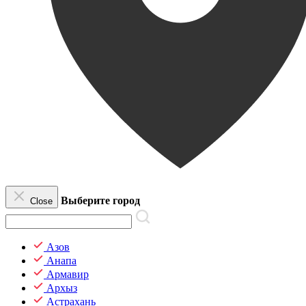
Выберите город
Close
Азов
Анапа
Армавир
Архыз
Астрахань