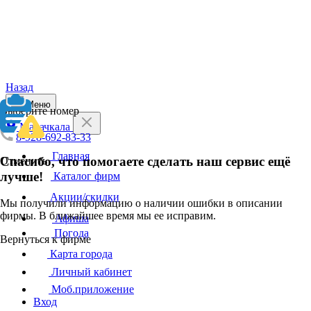
Назад
Меню
Выберите номер
Махачкала
8-928-692-83-33
Главная
Спасибо, что помогаете сделать наш сервис ещё
Отменить
лучше!
Каталог фирм
Акции/скидки
Мы получили информацию о наличии ошибки в описании
фирмы. В ближайшее время мы ее исправим.
Афиша
Погода
Вернуться к фирме
Карта города
Личный кабинет
Моб.приложение
Вход