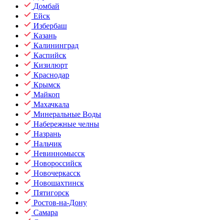
Домбай
Ейск
Избербаш
Казань
Калининград
Каспийск
Кизилюрт
Краснодар
Крымск
Майкоп
Махачкала
Минеральные Воды
Набережные челны
Назрань
Нальчик
Невинномысск
Новороссийск
Новочеркасск
Новошахтинск
Пятигорск
Ростов-на-Дону
Самара