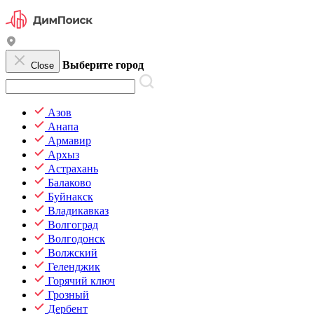
Выберите город
Close
Азов
Анапа
Армавир
Архыз
Астрахань
Балаково
Буйнакск
Владикавказ
Волгоград
Волгодонск
Волжский
Геленджик
Горячий ключ
Грозный
Дербент