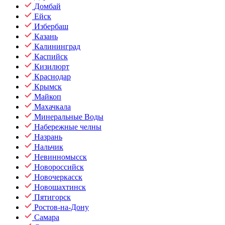
Домбай
Ейск
Избербаш
Казань
Калининград
Каспийск
Кизилюрт
Краснодар
Крымск
Майкоп
Махачкала
Минеральные Воды
Набережные челны
Назрань
Нальчик
Невинномысск
Новороссийск
Новочеркасск
Новошахтинск
Пятигорск
Ростов-на-Дону
Самара