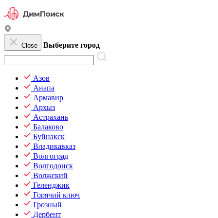
Выберите город
Close
Азов
Анапа
Армавир
Архыз
Астрахань
Балаково
Буйнакск
Владикавказ
Волгоград
Волгодонск
Волжский
Геленджик
Горячий ключ
Грозный
Дербент