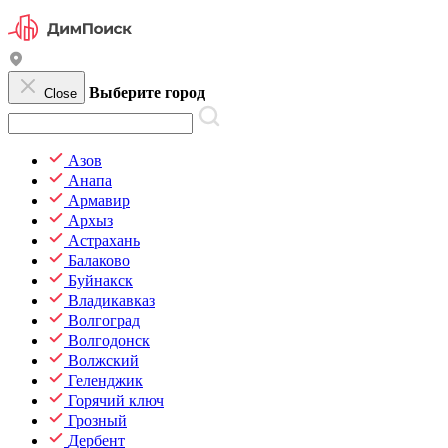
Выберите город
Close
Азов
Анапа
Армавир
Архыз
Астрахань
Балаково
Буйнакск
Владикавказ
Волгоград
Волгодонск
Волжский
Геленджик
Горячий ключ
Грозный
Дербент