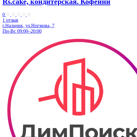
Rs.cake, кондитерская. Кофейни
0
1 отзыв
г.Нальчик, ул.Ногмова, 7
Пн-Вс 09:00–20:00