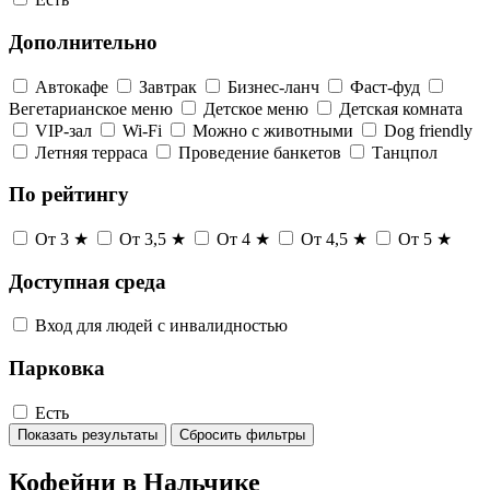
Дополнительно
Автокафе
Завтрак
Бизнес-ланч
Фаст-фуд
Вегетарианское меню
Детское меню
Детская комната
VIP-зал
Wi-Fi
Можно с животными
Dog friendly
Летняя терраса
Проведение банкетов
Танцпол
По рейтингу
От 3 ★
От 3,5 ★
От 4 ★
От 4,5 ★
От 5 ★
Доступная среда
Вход для людей с инвалидностью
Парковка
Есть
Показать результаты
Сбросить фильтры
Кофейни в Нальчике