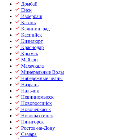
Домбай
Ейск
Избербаш
Казань
Калининград
Каспийск
Кизилюрт
Краснодар
Крымск
Майкоп
Махачкала
Минеральные Воды
Набережные челны
Назрань
Нальчик
Невинномысск
Новороссийск
Новочеркасск
Новошахтинск
Пятигорск
Ростов-на-Дону
Самара