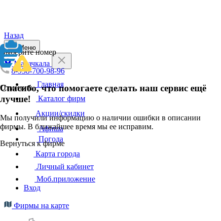
Назад
Меню
Выберите номер
Махачкала
8-938-700-98-96
Главная
Спасибо, что помогаете сделать наш сервис ещё
Отменить
лучше!
Каталог фирм
Акции/скидки
Мы получили информацию о наличии ошибки в описании
фирмы. В ближайшее время мы ее исправим.
Афиша
Погода
Вернуться к фирме
Карта города
Личный кабинет
Моб.приложение
Вход
Фирмы на карте