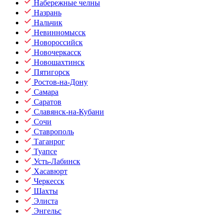
Набережные челны
Назрань
Нальчик
Невинномысск
Новороссийск
Новочеркасск
Новошахтинск
Пятигорск
Ростов-на-Дону
Самара
Саратов
Славянск-на-Кубани
Сочи
Ставрополь
Таганрог
Туапсе
Усть-Лабинск
Хасавюрт
Черкесск
Шахты
Элиста
Энгельс