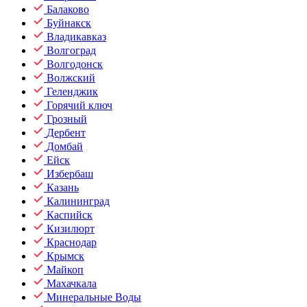
Балаково
Буйнакск
Владикавказ
Волгоград
Волгодонск
Волжский
Геленджик
Горячий ключ
Грозный
Дербент
Домбай
Ейск
Избербаш
Казань
Калининград
Каспийск
Кизилюрт
Краснодар
Крымск
Майкоп
Махачкала
Минеральные Воды