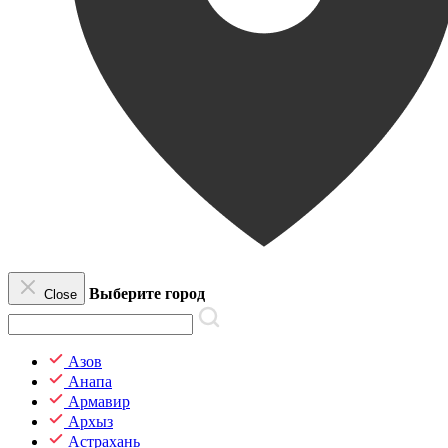
Выберите город
Close
Азов
Анапа
Армавир
Архыз
Астрахань