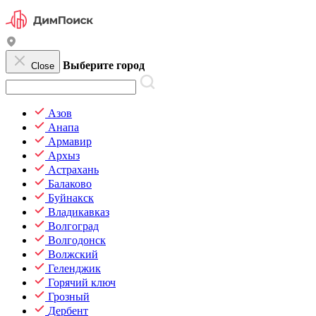
Выберите город
Close
Азов
Анапа
Армавир
Архыз
Астрахань
Балаково
Буйнакск
Владикавказ
Волгоград
Волгодонск
Волжский
Геленджик
Горячий ключ
Грозный
Дербент