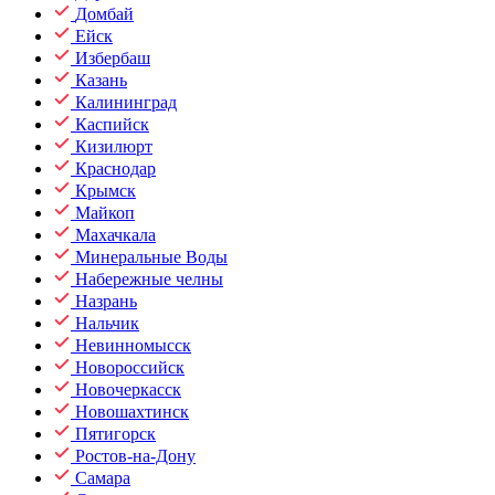
Домбай
Ейск
Избербаш
Казань
Калининград
Каспийск
Кизилюрт
Краснодар
Крымск
Майкоп
Махачкала
Минеральные Воды
Набережные челны
Назрань
Нальчик
Невинномысск
Новороссийск
Новочеркасск
Новошахтинск
Пятигорск
Ростов-на-Дону
Самара