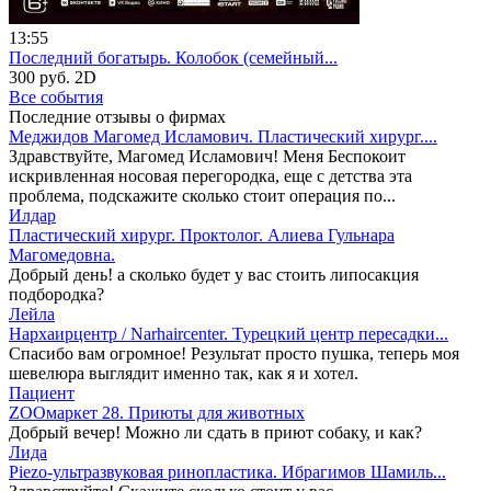
13:55
Последний богатырь. Колобок (семейный...
300 руб.
2D
Все события
Последние отзывы о фирмах
Меджидов Магомед Исламович. Пластический хирург....
Здравствуйте, Магомед Исламович! Меня Беспокоит
искривленная носовая перегородка, еще с детства эта
проблема, подскажите сколько стоит операция по...
Илдар
Пластический хирург. Проктолог. Алиева Гульнара
Магомедовна.
Добрый день! а сколько будет у вас стоить липосакция
подбородка?
Лейла
Нархаирцентр / Narhaircenter. Турецкий центр пересадки...
Спасибо вам огромное! Результат просто пушка, теперь моя
шевелюра выглядит именно так, как я и хотел.
Пациент
ZOOмаркет 28. Приюты для животных
Добрый вечер! Можно ли сдать в приют собаку, и как?
Лида
Piezo-ультразвуковая ринопластика. Ибрагимов Шамиль...